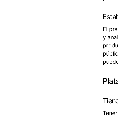
Esta
El pre
y ana
produ
públi
puede
Plat
Tiend
Tener 