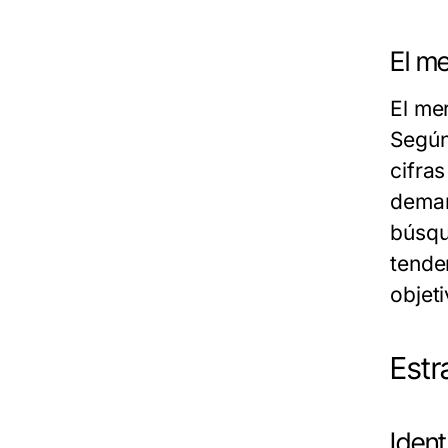
El m
El me
Según
cifra
deman
búsqu
tende
objeti
Estr
Iden