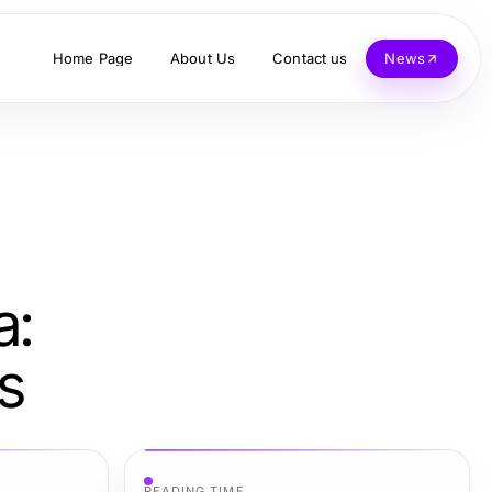
Home Page
About Us
Contact us
News
a:
s
READING TIME