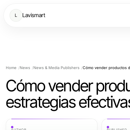
Lavismart
L
Home
News
News & Media Publishers
Cómo vender product
estrategias efectiva
AUTHOR
PUBLISHED