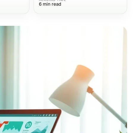
6
min read