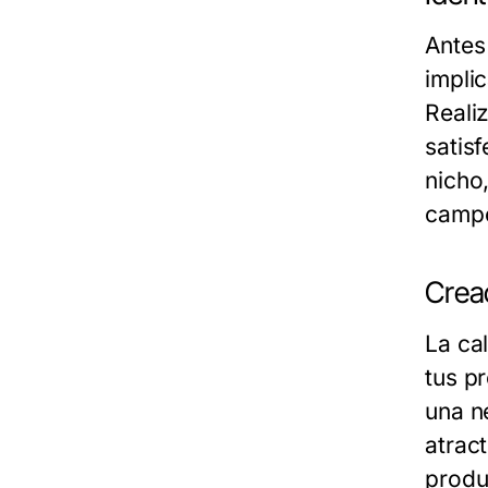
Antes
impli
Reali
satis
nicho
camp
Creac
La ca
tus p
una n
atrac
produ