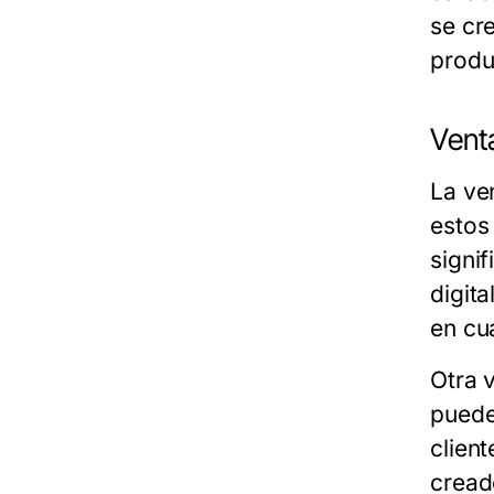
se cre
produ
Venta
La ve
estos
signi
digita
en cu
Otra 
pueden
clien
cread