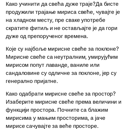
Како учинити да свећа дуже траје?Да бисте
продужили трајање мириса свеће, чувајте је
на хладном месту, пре сваке употребе
скратите фитиљ и не остављајте је да гори
дуже од препорученог времена.
Које су најбоље мирисне свеће за поклоне?
Мирисне свеће са неутралним, умирујућим
мирисом попут лаванде, ваниле или
сандаловине су одличне за поклоне, јер су
генерално пријатне.
Како одабрати мирисне свеће за простор?
Изаберите мирисне свеће према величини и
функцији простора. Почните са блажим
мирисима у мањим просторима, а јаче
мирисе сачувајте за веће просторе.