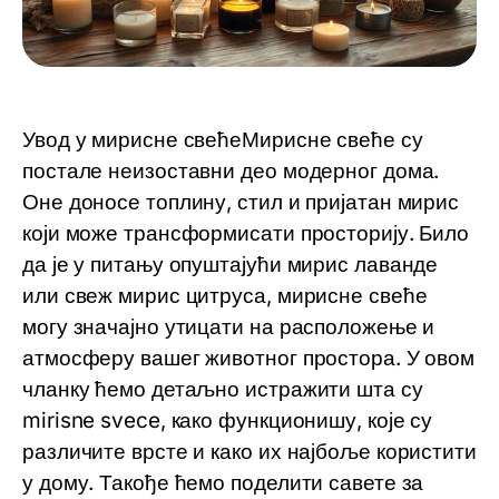
Увод у мирисне свећеМирисне свеће су
постале неизоставни део модерног дома.
Оне доносе топлину, стил и пријатан мирис
који може трансформисати просторију. Било
да је у питању опуштајући мирис лаванде
или свеж мирис цитруса, мирисне свеће
могу значајно утицати на расположење и
атмосферу вашег животног простора. У овом
чланку ћемо детаљно истражити шта су
mirisne svece
, како функционишу, које су
различите врсте и како их најбоље користити
у дому. Такође ћемо поделити савете за