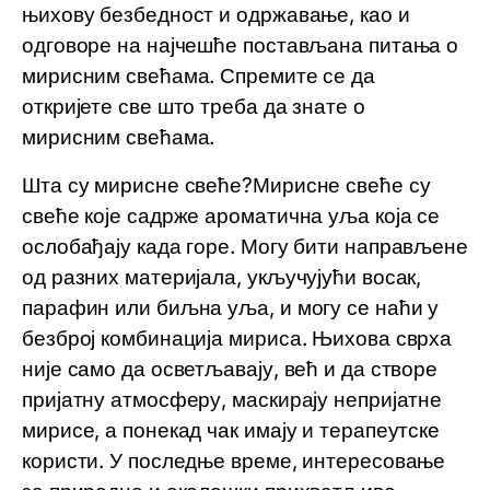
њихову безбедност и одржавање, као и
одговоре на најчешће постављана питања о
мирисним свећама. Спремите се да
откријете све што треба да знате о
мирисним свећама.
Шта су мирисне свеће?Мирисне свеће су
свеће које садрже ароматична уља која се
ослобађају када горе. Могу бити направљене
од разних материјала, укључујући восак,
парафин или биљна уља, и могу се наћи у
безброј комбинација мириса. Њихова сврха
није само да осветљавају, већ и да створе
пријатну атмосферу, маскирају непријатне
мирисе, а понекад чак имају и терапеутске
користи. У последње време, интересовање