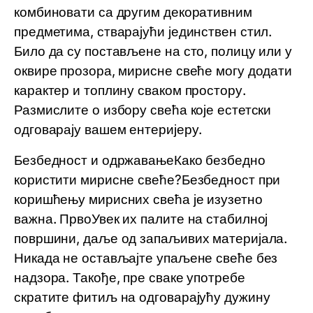
комбиновати са другим декоративним
предметима, стварајући јединствен стил.
Било да су постављене на сто, полицу или у
оквире прозора, мирисне свеће могу додати
карактер и топлину сваком простору.
Размислите о избору свећа које естетски
одговарају вашем ентеријеру.
Безбедност и одржавањеКако безбедно
користити мирисне свеће?Безбедност при
коришћењу мирисних свећа је изузетно
важна. ПрвоУвек их палите на стабилној
површини, даље од запаљивих материјала.
Никада не остављајте упаљене свеће без
надзора. Такође, пре сваке употребе
скратите фитиљ на одговарајућу дужину