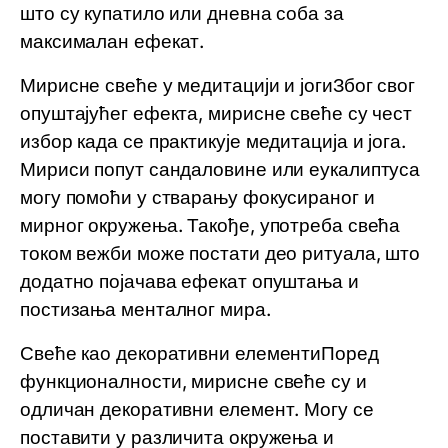
што су купатило или дневна соба за
максималан ефекат.
Мирисне свеће у медитацији и јогиЗбог свог
опуштајућег ефекта, мирисне свеће су чест
избор када се практикује медитација и јога.
Мириси попут сандаловине или еукалиптуса
могу помоћи у стварању фокусираног и
мирног окружења. Такође, употреба свећа
током вежби може постати део ритуала, што
додатно појачава ефекат опуштања и
постизања менталног мира.
Свеће као декоративни елементиПоред
функционалности, мирисне свеће су и
одличан декоративни елемент. Могу се
поставити у различита окружења и