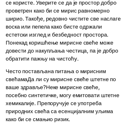
се користе. Уверите се да је простор добро
проветрен како би се мирис равномерно
ширио. Такође, редовно чистите све наслаге
воска или пепела како бисте одржали
естетски изглед и безбедност простора.
Понекад коришћење мирисне свеће може
довести до накупљања честица, па је добро
обратити пажњу на чистоћу.
Често постављана питања о мирисним
свећамаДа ли су мирисне свеће штетне по
ваше здравље?Неке мирисне свеће,
посебно синтетичке, могу емитовати штетне
хемикалије. Препоручује се употреба
природних свећа са есенцијалним уљима
како би се смањио ризик.