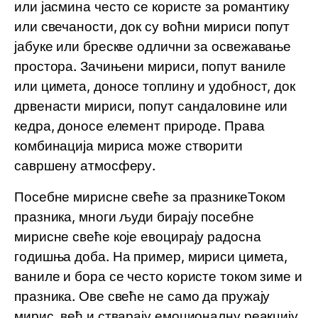
или јасмина често се користе за романтику
или свечаности, док су воћни мириси попут
јабуке или брескве одлични за освежавање
простора. Зачињени мириси, попут ваниле
или цимета, доносе топлину и удобност, док
дрвенасти мириси, попут сандаловине или
кедра, доносе елемент природе. Права
комбинација мириса може створити
савршену атмосферу.
Посебне мирисне свеће за празникеТоком
празника, многи људи бирају посебне
мирисне свеће које евоцирају радосна
годишња доба. На пример, мириси цимета,
ваниле и бора се често користе током зиме и
празника. Ове свеће не само да пружају
мирис, већ и стварају емоционалну реакцију