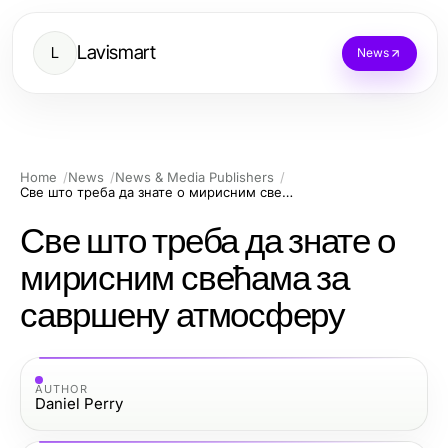
Lavismart
L
News
Home
News
News & Media Publishers
Све што треба да знате о мирисним свећама за савршену атмосферу
Све што треба да знате о
мирисним свећама за
савршену атмосферу
AUTHOR
Daniel Perry