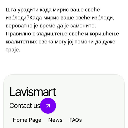
Шта урадити када мирис ваше свеће
избледи?Када мирис ваше свеће избледи,
вероватно је време да је замените.
Правилно складиштење свеће и коришћење
квалитетних свећа могу јој помоћи да дуже
траје.
Lavismart
Contact us
Home Page
News
FAQs