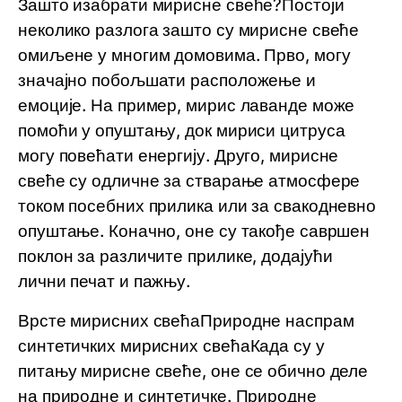
Зашто изабрати мирисне свеће?Постоји
неколико разлога зашто су мирисне свеће
омиљене у многим домовима. Прво, могу
значајно побољшати расположење и
емоције. На пример, мирис лаванде може
помоћи у опуштању, док мириси цитруса
могу повећати енергију. Друго, мирисне
свеће су одличне за стварање атмосфере
током посебних прилика или за свакодневно
опуштање. Коначно, оне су такође савршен
поклон за различите прилике, додајући
лични печат и пажњу.
Врсте мирисних свећаПриродне наспрам
синтетичких мирисних свећаКада су у
питању мирисне свеће, оне се обично деле
на природне и синтетичке. Природне