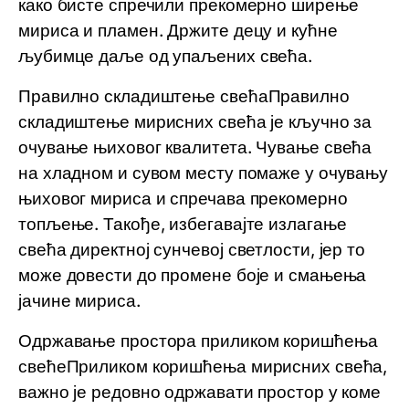
како бисте спречили прекомерно ширење
мириса и пламен. Држите децу и кућне
љубимце даље од упаљених свећа.
Правилно складиштење свећаПравилно
складиштење мирисних свећа је кључно за
очување њиховог квалитета. Чување свећа
на хладном и сувом месту помаже у очувању
њиховог мириса и спречава прекомерно
топљење. Такође, избегавајте излагање
свећа директној сунчевој светлости, јер то
може довести до промене боје и смањења
јачине мириса.
Одржавање простора приликом коришћења
свећеПриликом коришћења мирисних свећа,
важно је редовно одржавати простор у коме