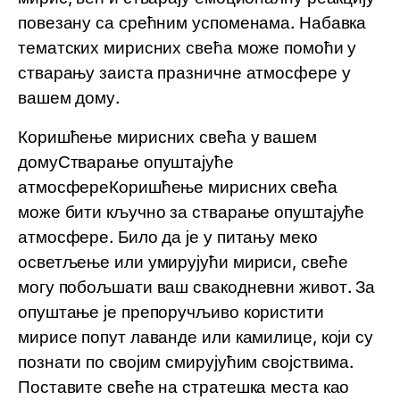
повезану са срећним успоменама. Набавка
тематских мирисних свећа може помоћи у
стварању заиста празничне атмосфере у
вашем дому.
Коришћење мирисних свећа у вашем
домуСтварање опуштајуће
атмосфереКоришћење мирисних свећа
може бити кључно за стварање опуштајуће
атмосфере. Било да је у питању меко
осветљење или умирујући мириси, свеће
могу побољшати ваш свакодневни живот. За
опуштање је препоручљиво користити
мирисе попут лаванде или камилице, који су
познати по својим смирујућим својствима.
Поставите свеће на стратешка места као