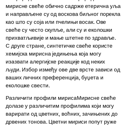
мирисне свеће обично садрже етерична уља
и направљене су од воскова биљног порекла
као што су соја или пчелињи восак. Ове
свеће су често скупље, али су и еколошки
прихватљивије и мање штетне по здравље.
С друге стране, синтетичке свеће користе
хемијска мирисна једињења која могу
изазвати алергијске реакције код неких
људи. Избор између ове две врсте зависи од
ваших личних преференција, буџета и
еколошке свести.
Различити профили мирисаМирисне свеће
долазе у различитим профилима који могу
варирати од цветних, воћних, зачињених до
дрвених тонова. Цветни мириси попут руже