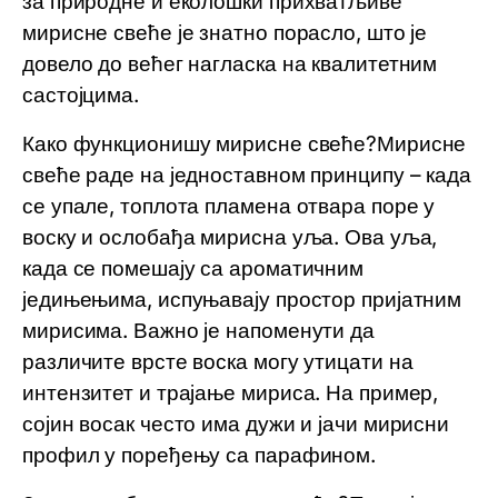
за природне и еколошки прихватљиве
мирисне свеће је знатно порасло, што је
довело до већег нагласка на квалитетним
састојцима.
Како функционишу мирисне свеће?Мирисне
свеће раде на једноставном принципу – када
се упале, топлота пламена отвара поре у
воску и ослобађа мирисна уља. Ова уља,
када се помешају са ароматичним
једињењима, испуњавају простор пријатним
мирисима. Важно је напоменути да
различите врсте воска могу утицати на
интензитет и трајање мириса. На пример,
сојин восак често има дужи и јачи мирисни
профил у поређењу са парафином.